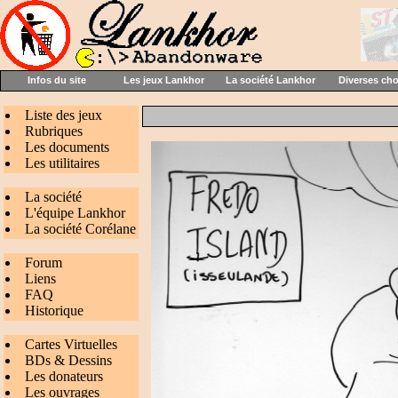
Infos du site
Les jeux Lankhor
La société Lankhor
Diverses ch
Liste des jeux
Rubriques
Les documents
Les utilitaires
La société
L'équipe Lankhor
La société Corélane
Forum
Liens
FAQ
Historique
Cartes Virtuelles
BDs & Dessins
Les donateurs
Les ouvrages