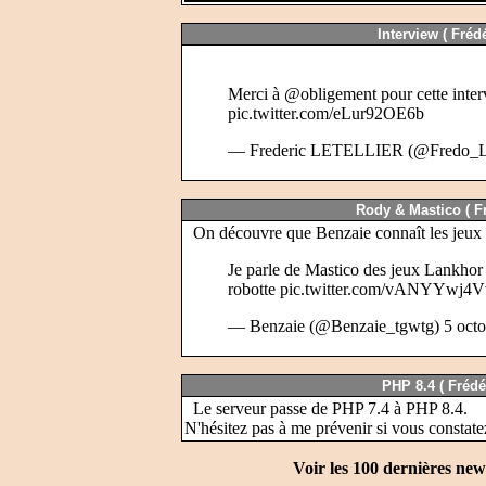
Interview (
Fréd
Merci à
@obligement
pour cette inte
pic.twitter.com/eLur92OE6b
— Frederic LETELLIER (@Fredo_
Rody & Mastico (
F
On découvre que Benzaie connaît les jeux
Je parle de Mastico des jeux Lankhor 
robotte
pic.twitter.com/vANYYwj4V
— Benzaie (@Benzaie_tgwtg)
5 oct
PHP 8.4 (
Frédé
Le serveur passe de PHP 7.4 à PHP 8.4.
N'hésitez pas à me prévenir si vous constatez
Voir les 100 dernières new