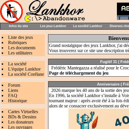
Infos du site
Les jeux Lankhor
La société Lankhor
Diverses ch
Liste des jeux
Bienvenu
Rubriques
Grand nostalgique des jeux Lankhor, j'ai déci
Les documents
Vous trouverez sur ce site une description t
Les utilitaires
Fugitif 31 (
Fréd
La société
Frédéric Mantegazza a réalisé pour le Croc
L'équipe Lankhor
Page de téléchargement du jeu
La société Corélane
Anniversaire (
Fré
Forum
Liens
2026 marque les 40 ans de la sortie des j
FAQ
En 1996, la société Lankhor s’installe à Voi
Historique
tournant majeur : après avoir été à la fois éd
alors de se consacrer exclusivement au dév
Cartes Virtuelles
BDs & Dessins
Les donateurs
Les ouvrages