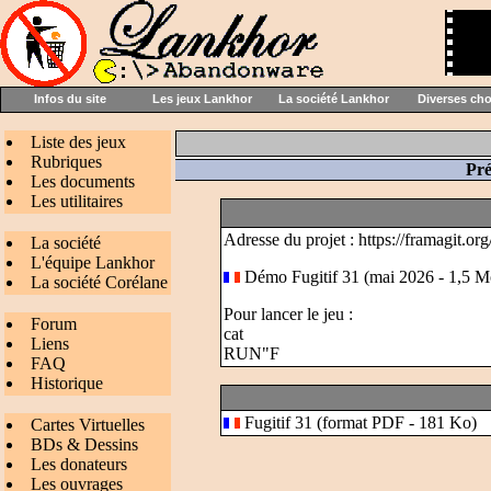
Infos du site
Les jeux Lankhor
La société Lankhor
Diverses ch
Liste des jeux
Rubriques
Pré
Les documents
Les utilitaires
Adresse du projet :
https://framagit.or
La société
L'équipe Lankhor
Démo Fugitif 31 (mai 2026 - 1,5 M
La société Corélane
Pour lancer le jeu :
Forum
cat
Liens
RUN"F
FAQ
Historique
Fugitif 31 (format PDF - 181 Ko)
Cartes Virtuelles
BDs & Dessins
Les donateurs
Les ouvrages