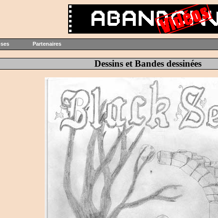
oses
Partenaires
Dessins et Bandes dessinées