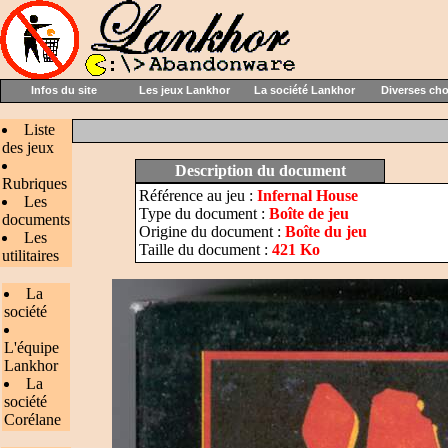
Infos du site
Les jeux Lankhor
La société Lankhor
Diverses ch
Liste
des jeux
Description du document
Rubriques
Référence au jeu :
Infernal House
Les
Type du document :
Boîte de jeu
documents
Origine du document :
Boîte du jeu
Les
Taille du document :
421 Ko
utilitaires
La
société
L'équipe
Lankhor
La
société
Corélane