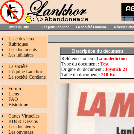
Infos du site
Les jeux Lankhor
La société Lankhor
Diverses ch
Liste des jeux
Rubriques
Les documents
Description du document
Les utilitaires
Référence au jeu :
La malédiction
Type du document :
Test
La société
Origine du document :
Joystick 21
L'équipe Lankhor
Taille du document :
210 Ko
La société Corélane
Forum
Liens
FAQ
Historique
Cartes Virtuelles
BDs & Dessins
Les donateurs
Les ouvrages