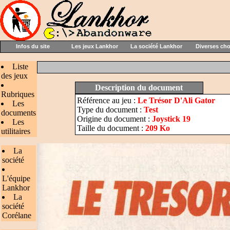
Infos du site
Les jeux Lankhor
La société Lankhor
Diverses ch
Liste
des jeux
Description du document
Rubriques
Référence au jeu :
Le Trésor D'Ali Gator
Les
Type du document :
Test
documents
Origine du document :
Joystick 19
Les
Taille du document :
209 Ko
utilitaires
La
société
L'équipe
Lankhor
La
société
Corélane