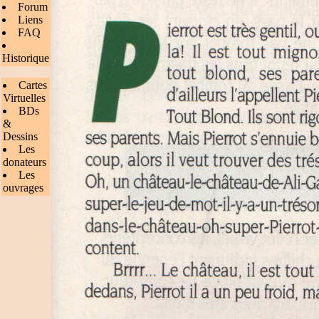
Forum
Liens
FAQ
Historique
Cartes
Virtuelles
BDs
&
Dessins
Les
donateurs
Les
ouvrages