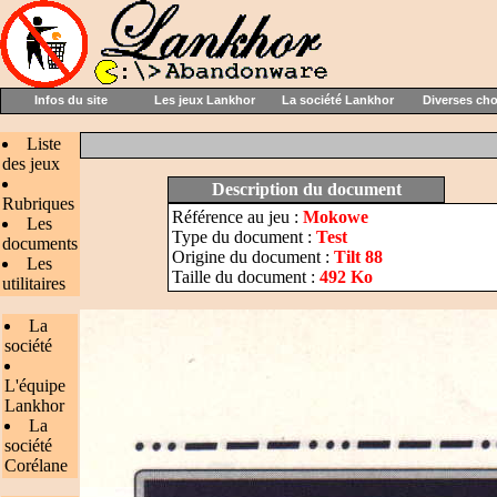
Infos du site
Les jeux Lankhor
La société Lankhor
Diverses ch
Liste
des jeux
Description du document
Rubriques
Référence au jeu :
Mokowe
Les
Type du document :
Test
documents
Origine du document :
Tilt 88
Les
Taille du document :
492 Ko
utilitaires
La
société
L'équipe
Lankhor
La
société
Corélane