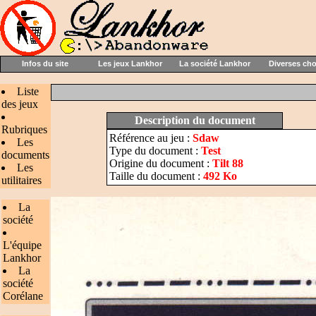
Infos du site
Les jeux Lankhor
La société Lankhor
Diverses ch
Liste
des jeux
Description du document
Rubriques
Référence au jeu :
Sdaw
Les
Type du document :
Test
documents
Origine du document :
Tilt 88
Les
Taille du document :
492 Ko
utilitaires
La
société
L'équipe
Lankhor
La
société
Corélane