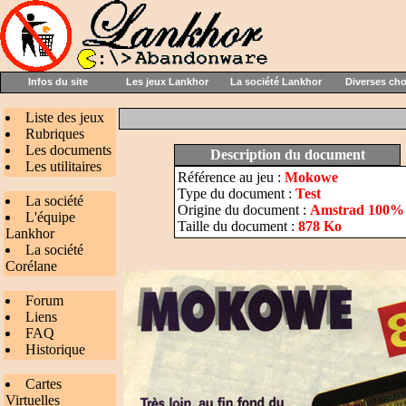
Infos du site
Les jeux Lankhor
La société Lankhor
Diverses ch
Liste des jeux
Rubriques
Les documents
Description du document
Les utilitaires
Référence au jeu :
Mokowe
Type du document :
Test
La société
Origine du document :
Amstrad 100% 3
L'équipe
Taille du document :
878 Ko
Lankhor
La société
Corélane
Forum
Liens
FAQ
Historique
Cartes
Virtuelles