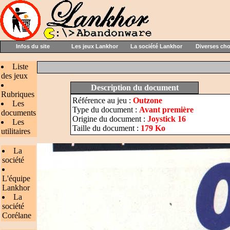
Infos du site
Les jeux Lankhor
La société Lankhor
Diverses ch
Liste
des jeux
Description du document
Rubriques
Référence au jeu :
Outzone
Les
Type du document :
Avant première
documents
Origine du document :
Joystick 16
Les
Taille du document :
179 Ko
utilitaires
La
société
L'équipe
Lankhor
La
société
Corélane