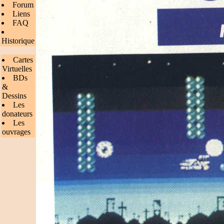
Forum
Liens
FAQ
Historique
Cartes
Virtuelles
BDs
&
Dessins
Les
donateurs
Les
ouvrages