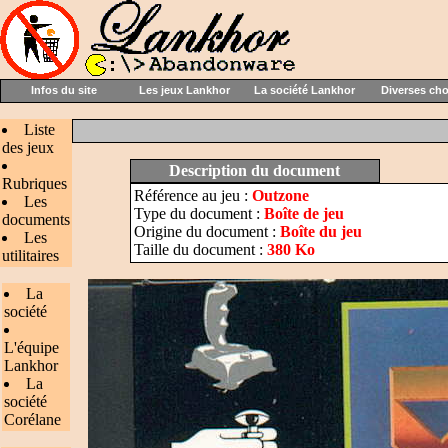
Infos du site
Les jeux Lankhor
La société Lankhor
Diverses ch
Liste
des jeux
Description du document
Rubriques
Référence au jeu :
Outzone
Les
Type du document :
Boîte de jeu
documents
Origine du document :
Boîte du jeu
Les
Taille du document :
380 Ko
utilitaires
La
société
L'équipe
Lankhor
La
société
Corélane