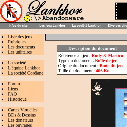
Infos du site
Les jeux Lankhor
La société Lankhor
Diverses ch
Liste des jeux
Rubriques
Les documents
Description du document
Les utilitaires
Référence au jeu :
Rody & Mastico
Type du document :
Boîte de jeu
La société
Origine du document :
Boîte du jeu
L'équipe Lankhor
Taille du document :
406 Ko
La société Corélane
Forum
Liens
FAQ
Historique
Cartes Virtuelles
BDs & Dessins
Les donateurs
Les ouvrages