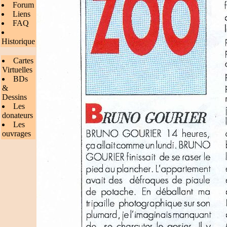
Forum
Liens
FAQ
Historique
Cartes
Virtuelles
BDs
&
Dessins
Les
donateurs
Les
ouvrages