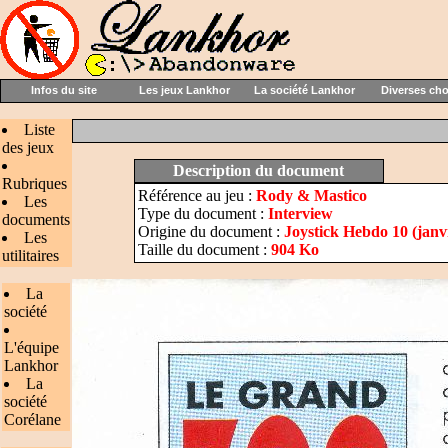
Infos du site
Les jeux Lankhor
La société Lankhor
Diverses ch
Liste
des jeux
Description du document
Rubriques
Référence au jeu :
Rody & Mastico
Les
Type du document :
Interview
documents
Origine du document :
Joystick Hebdo 10 (janv
Les
Taille du document :
904 Ko
utilitaires
La
société
L'équipe
Lankhor
La
société
Corélane