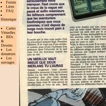
Forum
Liens
FAQ
Historique
Cartes
Virtuelles
BDs
&
Dessins
Les
donateurs
Les
ouvrages