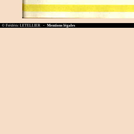
© Frédéric LETELLIER -
Mentions légales