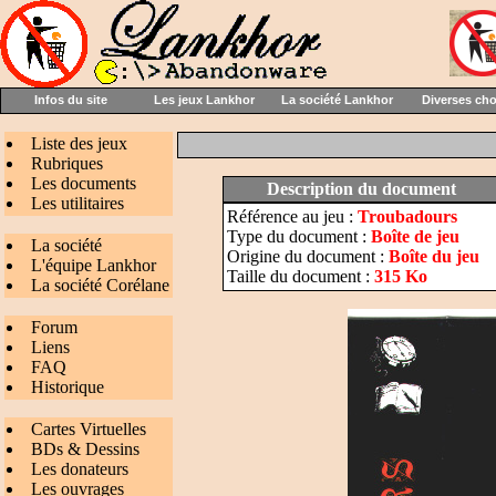
Infos du site
Les jeux Lankhor
La société Lankhor
Diverses ch
Liste des jeux
Rubriques
Les documents
Description du document
Les utilitaires
Référence au jeu :
Troubadours
Type du document :
Boîte de jeu
La société
Origine du document :
Boîte du jeu
L'équipe Lankhor
Taille du document :
315 Ko
La société Corélane
Forum
Liens
FAQ
Historique
Cartes Virtuelles
BDs & Dessins
Les donateurs
Les ouvrages