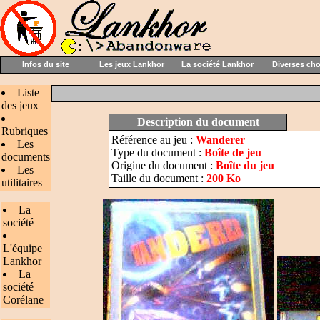
Infos du site
Les jeux Lankhor
La société Lankhor
Diverses ch
Liste
des jeux
Description du document
Rubriques
Référence au jeu :
Wanderer
Les
Type du document :
Boîte de jeu
documents
Origine du document :
Boîte du jeu
Les
Taille du document :
200 Ko
utilitaires
La
société
L'équipe
Lankhor
La
société
Corélane