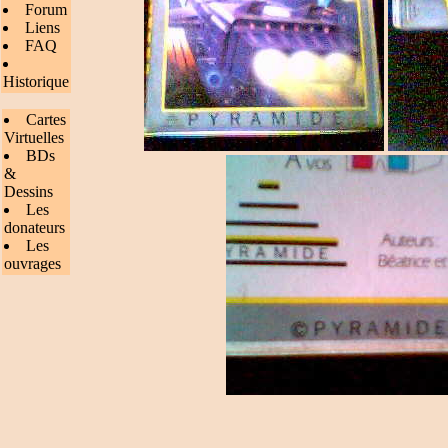
Forum
Liens
FAQ
Historique
Cartes
Virtuelles
BDs
&
Dessins
Les
donateurs
Les
ouvrages