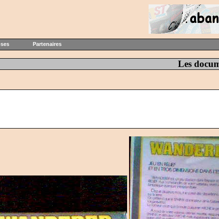
oses
Partenaires
Les docum