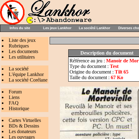
Infos du site
Les jeux Lankhor
La société Lankhor
Diverses ch
Liste des jeux
Rubriques
Les documents
Description du document
Les utilitaires
Référence au jeu :
Manoir de Mort
Type du document :
Test
La société
Origine du document :
Tilt 65
L'équipe Lankhor
Taille du document :
67 Ko
La société Corélane
Forum
Liens
FAQ
Historique
Cartes Virtuelles
BDs & Dessins
Les donateurs
Les ouvrages