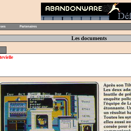
oses
Partenaires
Les documents
evielle