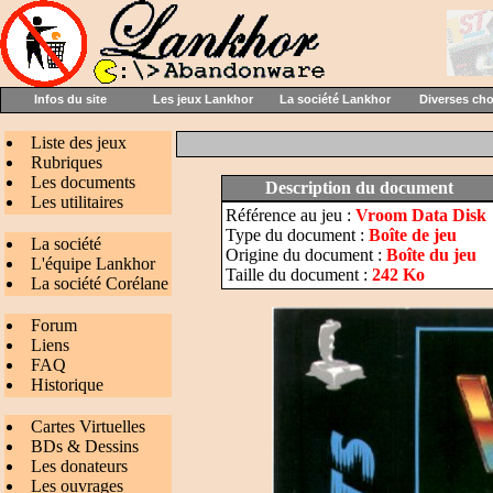
Infos du site
Les jeux Lankhor
La société Lankhor
Diverses ch
Liste des jeux
Rubriques
Les documents
Description du document
Les utilitaires
Référence au jeu :
Vroom Data Disk
Type du document :
Boîte de jeu
La société
Origine du document :
Boîte du jeu
L'équipe Lankhor
Taille du document :
242 Ko
La société Corélane
Forum
Liens
FAQ
Historique
Cartes Virtuelles
BDs & Dessins
Les donateurs
Les ouvrages