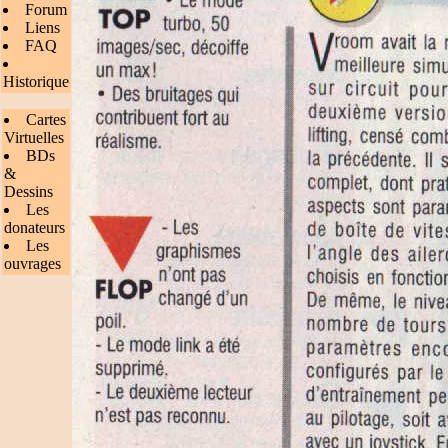
Forum
Liens
FAQ
Historique
Cartes
Virtuelles
BDs
&
Dessins
Les
donateurs
Les
ouvrages