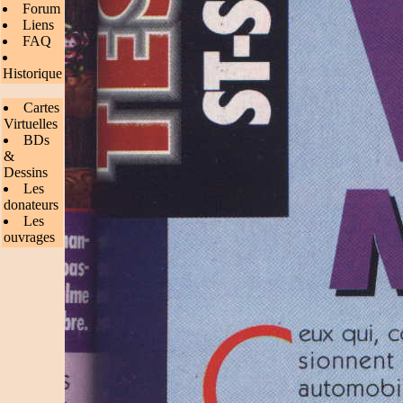
Forum
Liens
FAQ
Historique
Cartes
Virtuelles
BDs
&
Dessins
Les
donateurs
Les
ouvrages