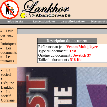
Infos du site
Les jeux Lankhor
La société Lankhor
Diverses ch
Liste
des jeux
Description du document
Rubriques
Référence au jeu :
Vroom Multiplayer
Les
Type du document :
Test
documents
Origine du document :
Joystick 37
Les
Taille du document :
518 Ko
utilitaires
La
société
L'équipe
Lankhor
La
société
Corélane