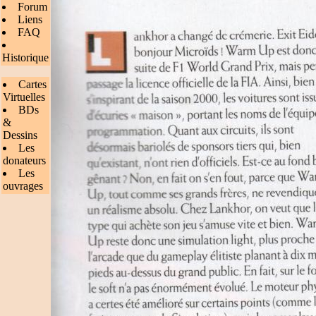
Forum
Liens
FAQ
Historique
Cartes
Virtuelles
BDs
&
Dessins
Les
donateurs
Les
ouvrages