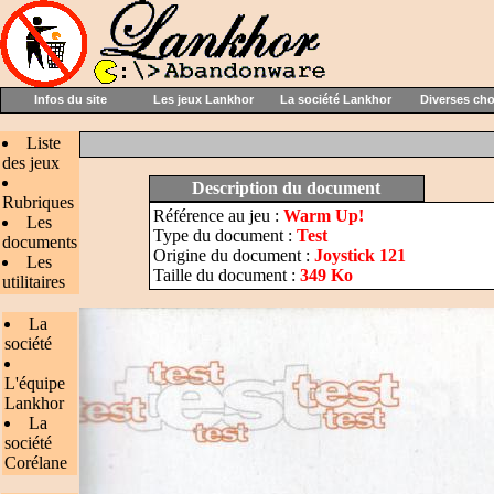
Infos du site
Les jeux Lankhor
La société Lankhor
Diverses ch
Liste
des jeux
Description du document
Rubriques
Référence au jeu :
Warm Up!
Les
Type du document :
Test
documents
Origine du document :
Joystick 121
Les
Taille du document :
349 Ko
utilitaires
La
société
L'équipe
Lankhor
La
société
Corélane