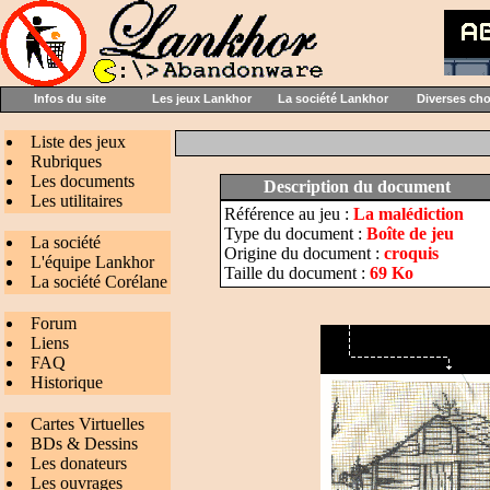
Infos du site
Les jeux Lankhor
La société Lankhor
Diverses ch
Liste des jeux
Rubriques
Les documents
Description du document
Les utilitaires
Référence au jeu :
La malédiction
Type du document :
Boîte de jeu
La société
Origine du document :
croquis
L'équipe Lankhor
Taille du document :
69 Ko
La société Corélane
Forum
Liens
FAQ
Historique
Cartes Virtuelles
BDs & Dessins
Les donateurs
Les ouvrages