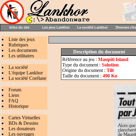
Infos du site
Les jeux Lankhor
La société Lankhor
Diverses ch
Liste des jeux
Rubriques
Les documents
Description du document
Les utilitaires
Référence au jeu :
Maupiti Island
Type du document :
Solution
La société
Origine du document :
Tilt
L'équipe Lankhor
Taille du document :
490 Ko
La société Corélane
Forum
Liens
FAQ
Historique
Cartes Virtuelles
BDs & Dessins
Les donateurs
Les ouvrages