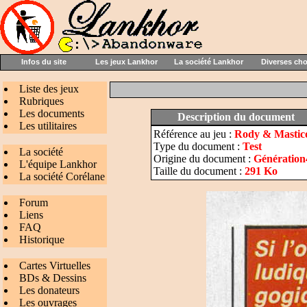
Infos du site
Les jeux Lankhor
La société Lankhor
Diverses ch
Liste des jeux
Rubriques
Les documents
Description du document
Les utilitaires
Référence au jeu :
Rody & Mastico
Type du document :
Test
La société
Origine du document :
Génération
L'équipe Lankhor
Taille du document :
291 Ko
La société Corélane
Forum
Liens
FAQ
Historique
Cartes Virtuelles
BDs & Dessins
Les donateurs
Les ouvrages