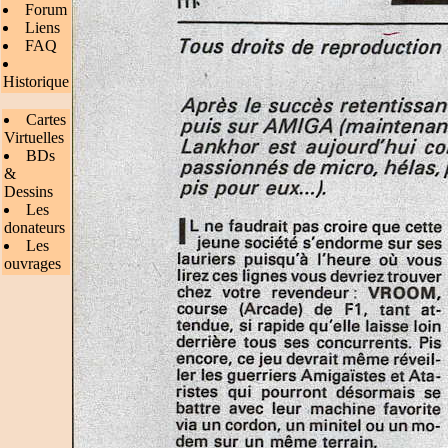
Forum
Liens
FAQ
Historique
Cartes
Virtuelles
BDs
&
Dessins
Les
donateurs
Les
ouvrages