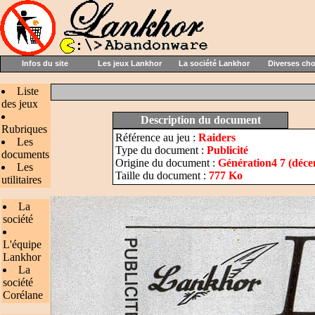
Infos du site
Les jeux Lankhor
La société Lankhor
Diverses ch
Liste
des jeux
Description du document
Rubriques
Référence au jeu :
Raiders
Les
Type du document :
Publicité
documents
Origine du document :
Génération4 7 (déc
Les
Taille du document :
777 Ko
utilitaires
La
société
L'équipe
Lankhor
La
société
Corélane