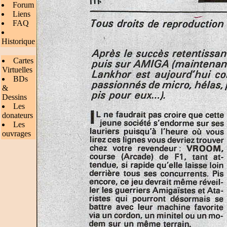
Forum
Liens
FAQ
Historique
Cartes
Virtuelles
BDs
&
Dessins
Les
donateurs
Les
ouvrages