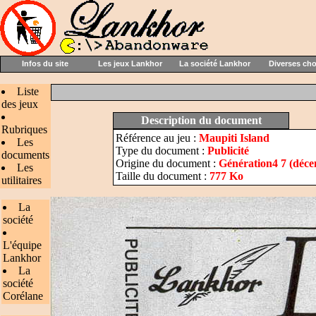
Infos du site
Les jeux Lankhor
La société Lankhor
Diverses ch
Liste
des jeux
Description du document
Rubriques
Référence au jeu :
Maupiti Island
Les
Type du document :
Publicité
documents
Origine du document :
Génération4 7 (déc
Les
Taille du document :
777 Ko
utilitaires
La
société
L'équipe
Lankhor
La
société
Corélane