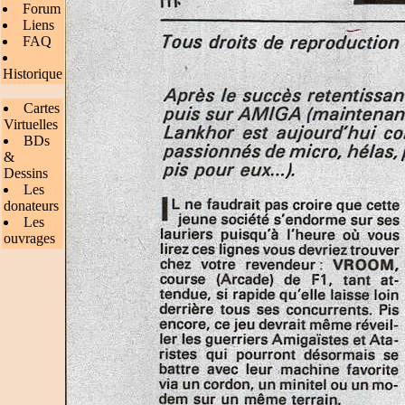
Forum
Liens
FAQ
Historique
Cartes
Virtuelles
BDs
&
Dessins
Les
donateurs
Les
ouvrages