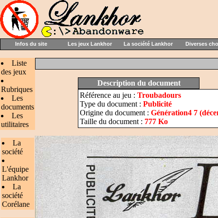
Infos du site
Les jeux Lankhor
La société Lankhor
Diverses ch
Liste
des jeux
Description du document
Rubriques
Référence au jeu :
Troubadours
Les
Type du document :
Publicité
documents
Origine du document :
Génération4 7 (déc
Les
Taille du document :
777 Ko
utilitaires
La
société
L'équipe
Lankhor
La
société
Corélane