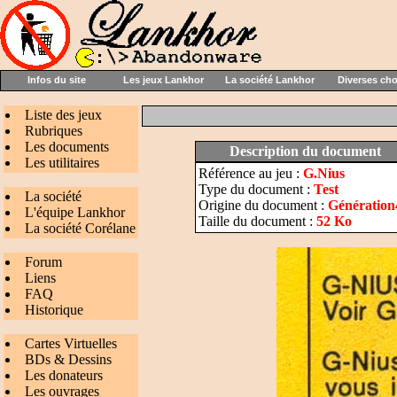
Infos du site
Les jeux Lankhor
La société Lankhor
Diverses ch
Liste des jeux
Rubriques
Les documents
Description du document
Les utilitaires
Référence au jeu :
G.Nius
Type du document :
Test
La société
Origine du document :
Génération4
L'équipe Lankhor
Taille du document :
52 Ko
La société Corélane
Forum
Liens
FAQ
Historique
Cartes Virtuelles
BDs & Dessins
Les donateurs
Les ouvrages