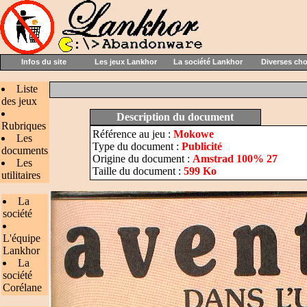
Infos du site
Les jeux Lankhor
La société Lankhor
Diverses ch
Liste
des jeux
Description du document
Rubriques
Référence au jeu :
Mokowe
Les
Type du document :
Publicité
documents
Origine du document :
Amstrad 100% 27
Les
Taille du document :
599 Ko
utilitaires
La
société
L'équipe
Lankhor
La
société
Corélane