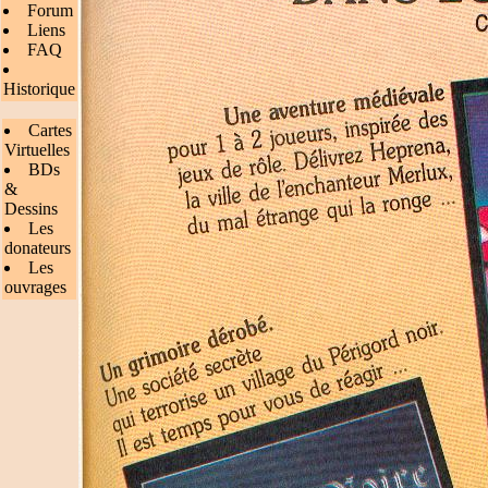
Forum
Liens
FAQ
Historique
Cartes
Virtuelles
BDs
&
Dessins
Les
donateurs
Les
ouvrages