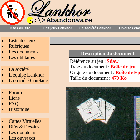
Infos du site
Les jeux Lankhor
La société Lankhor
Diverses ch
Liste des jeux
Rubriques
Les documents
Description du document
Les utilitaires
Référence au jeu :
Sdaw
Type du document :
Boîte de jeu
La société
Origine du document :
Boîte de Ep
L'équipe Lankhor
Taille du document :
470 Ko
La société Corélane
Forum
Liens
FAQ
Historique
Cartes Virtuelles
BDs & Dessins
Les donateurs
Les ouvrages