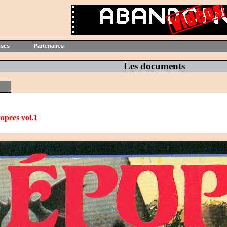
oses
Partenaires
Les documents
opees vol.1