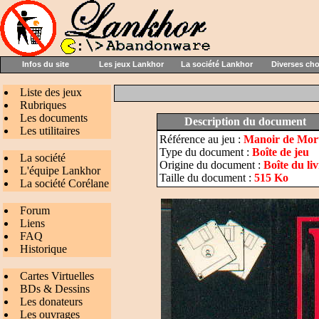
Infos du site
Les jeux Lankhor
La société Lankhor
Diverses ch
Liste des jeux
Rubriques
Les documents
Description du document
Les utilitaires
Référence au jeu :
Manoir de Mort
Type du document :
Boîte de jeu
La société
Origine du document :
Boîte du liv
L'équipe Lankhor
Taille du document :
515 Ko
La société Corélane
Forum
Liens
FAQ
Historique
Cartes Virtuelles
BDs & Dessins
Les donateurs
Les ouvrages