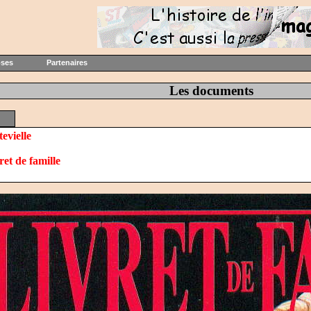
oses
Partenaires
Les documents
evielle
ret de famille