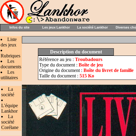
Infos du site
Les jeux Lankhor
La société Lankhor
Diverses ch
Liste
des jeux
Description du document
Rubriques
Référence au jeu :
Troubadours
Les
Type du document :
Boîte de jeu
documents
Origine du document :
Boîte du livret de famille
Les
Taille du document :
515 Ko
utilitaires
La
société
L'équipe
Lankhor
La
société
Corélane