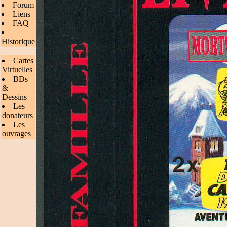
Forum
Liens
FAQ
Historique
Cartes
Virtuelles
BDs
&
Dessins
Les
donateurs
Les
ouvrages