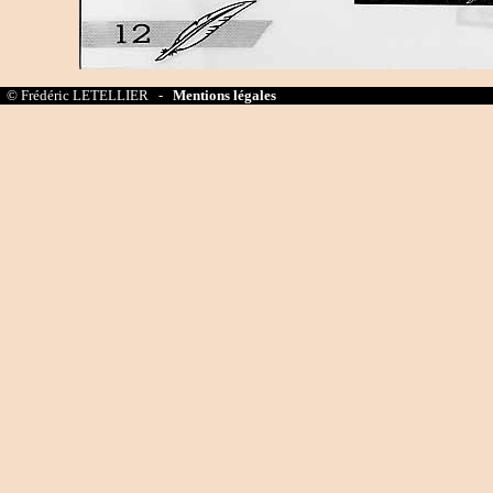
© Frédéric LETELLIER -
Mentions légales