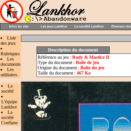
Infos du site
Les jeux Lankhor
La société Lankhor
Diverses ch
Liste
des jeux
Description du document
Rubriques
Référence au jeu :
Rody & Mastico II
Les
Type du document :
Boîte de jeu
documents
Origine du document :
Boîte du jeu
Les
Taille du document :
467 Ko
utilitaires
La
société
L'équipe
Lankhor
La
société
Corélane