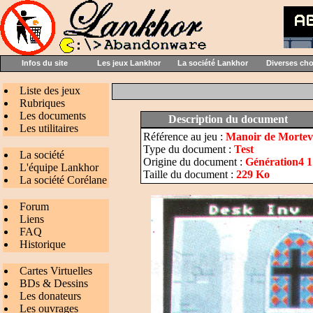
Infos du site
Les jeux Lankhor
La société Lankhor
Diverses ch
Liste des jeux
Rubriques
Les documents
Description du document
Les utilitaires
Référence au jeu :
Manoir de Mortevi
Type du document :
Test
La société
Origine du document :
Génération4 1
L'équipe Lankhor
Taille du document :
229 Ko
La société Corélane
Forum
Liens
FAQ
Historique
Cartes Virtuelles
BDs & Dessins
Les donateurs
Les ouvrages