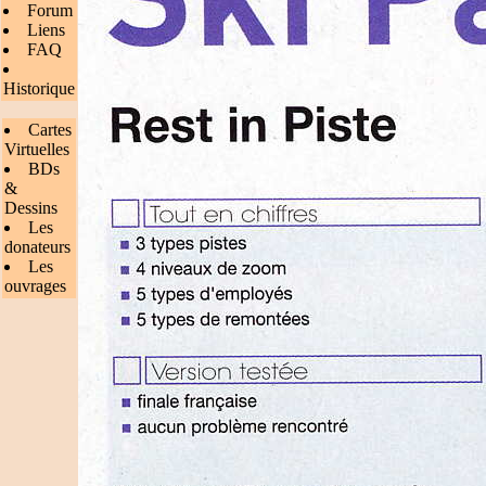
Forum
Liens
FAQ
Historique
Cartes
Virtuelles
BDs
&
Dessins
Les
donateurs
Les
ouvrages