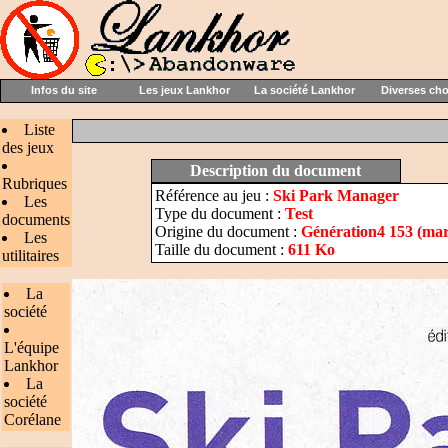
Infos du site
Les jeux Lankhor
La société Lankhor
Diverses ch
Liste
des jeux
Description du document
Rubriques
Référence au jeu :
Ski Park Manager
Les
Type du document :
Test
documents
Origine du document :
Génération4 153 (mar
Les
Taille du document :
611 Ko
utilitaires
La
société
L'équipe
Lankhor
La
société
Corélane