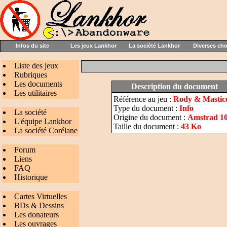
Infos du site
Les jeux Lankhor
La société Lankhor
Diverses ch
Liste des jeux
Rubriques
Les documents
Description du document
Les utilitaires
Référence au jeu :
Rody & Mastic
Type du document :
Info
La société
Origine du document :
Amstrad 10
L'équipe Lankhor
Taille du document :
43 Ko
La société Corélane
Forum
Liens
FAQ
Historique
Cartes Virtuelles
BDs & Dessins
Les donateurs
Les ouvrages