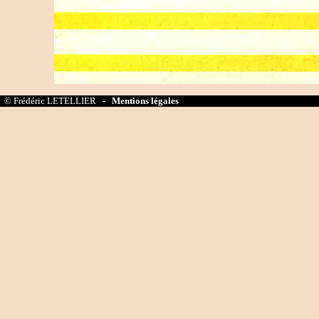
© Frédéric LETELLIER -
Mentions légales