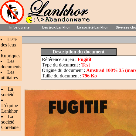
Infos du site
Les jeux Lankhor
La société Lankhor
Diverses ch
Liste
des jeux
Description du document
Rubriques
Référence au jeu :
Fugitif
Les
Type du document :
Test
documents
Origine du document :
Amstrad 100% 35 (mars
Les
Taille du document :
796 Ko
utilitaires
La
société
L'équipe
Lankhor
La
société
Corélane