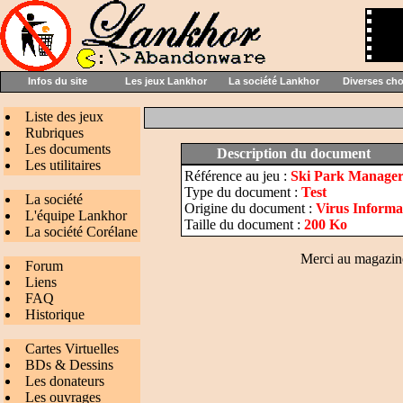
Infos du site
Les jeux Lankhor
La société Lankhor
Diverses ch
Liste des jeux
Rubriques
Les documents
Description du document
Les utilitaires
Référence au jeu :
Ski Park Manage
Type du document :
Test
La société
Origine du document :
Virus Informa
L'équipe Lankhor
Taille du document :
200 Ko
La société Corélane
Merci au magazine 
Forum
Liens
FAQ
Historique
Cartes Virtuelles
BDs & Dessins
Les donateurs
Les ouvrages