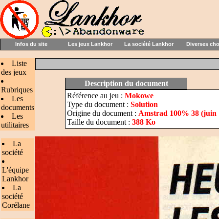
Infos du site
Les jeux Lankhor
La société Lankhor
Diverses ch
Liste
des jeux
Description du document
Rubriques
Référence au jeu :
Mokowe
Les
Type du document :
Solution
documents
Origine du document :
Amstrad 100% 38 (juin 
Les
Taille du document :
388 Ko
utilitaires
La
société
L'équipe
Lankhor
La
société
Corélane