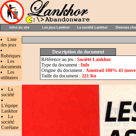
Infos du site
Les jeux Lankhor
La société Lankhor
Diverses ch
Liste
des jeux
Description du document
Rubriques
Référence au jeu :
Société Lankhor
Les
Type du document :
Info
documents
Origine du document :
Amstrad 100% 41 (nove
Les
Taille du document :
221 Ko
utilitaires
La
société
L'équipe
Lankhor
La
société
Corélane