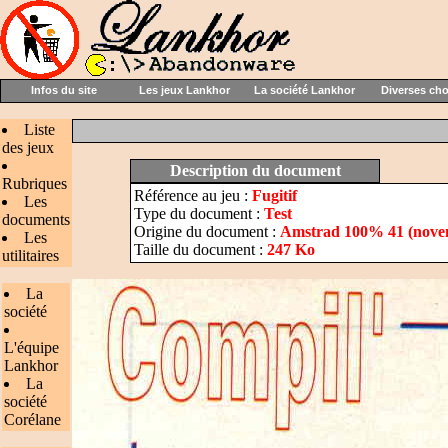
Infos du site
Les jeux Lankhor
La société Lankhor
Diverses ch
Liste
des jeux
Description du document
Rubriques
Référence au jeu :
Fugitif
Les
Type du document :
Test
documents
Origine du document :
Amstrad 100% 41 (nove
Les
Taille du document :
247 Ko
utilitaires
La
société
L'équipe
Lankhor
La
société
Corélane