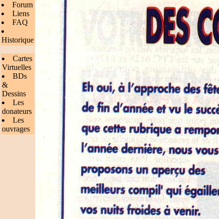
Forum
Liens
FAQ
Historique
Cartes
Virtuelles
BDs
&
Dessins
Les
donateurs
Les
ouvrages