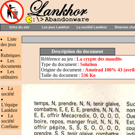
Infos du site
Les jeux Lankhor
La société Lankhor
Diverses ch
Liste
des jeux
Description du document
Rubriques
Référence au jeu :
La crypte des maudits
Les
Type du document :
Solution
documents
Origine du document :
Amstrad 100% 43 (avril
Les
Taille du document :
536 Ko
utilitaires
La
société
L'équipe
Lankhor
La
société
Corélane