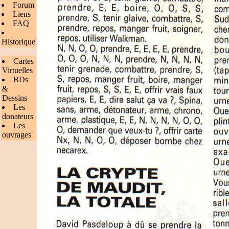
Forum
Liens
FAQ
Historique
Cartes
Virtuelles
BDs
&
Dessins
Les
donateurs
Les
ouvrages