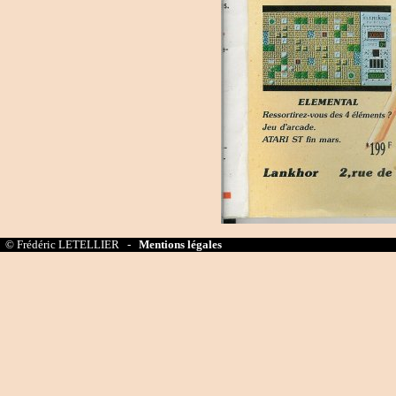
© Frédéric LETELLIER -
Mentions légales