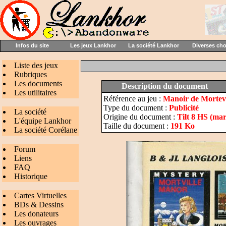
Infos du site
Les jeux Lankhor
La société Lankhor
Diverses ch
Liste des jeux
Rubriques
Les documents
Description du document
Les utilitaires
Référence au jeu :
Manoir de Mortevi
Type du document :
Publicité
La société
Origine du document :
Tilt 8 HS (mar
L'équipe Lankhor
Taille du document :
191 Ko
La société Corélane
Forum
Liens
FAQ
Historique
Cartes Virtuelles
BDs & Dessins
Les donateurs
Les ouvrages