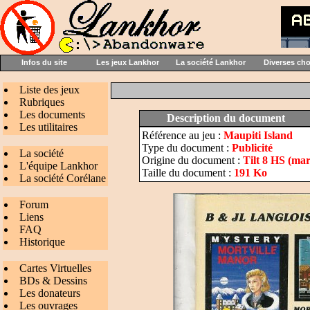
Infos du site
Les jeux Lankhor
La société Lankhor
Diverses ch
Liste des jeux
Rubriques
Les documents
Description du document
Les utilitaires
Référence au jeu :
Maupiti Island
Type du document :
Publicité
La société
Origine du document :
Tilt 8 HS (mar
L'équipe Lankhor
Taille du document :
191 Ko
La société Corélane
Forum
Liens
FAQ
Historique
Cartes Virtuelles
BDs & Dessins
Les donateurs
Les ouvrages