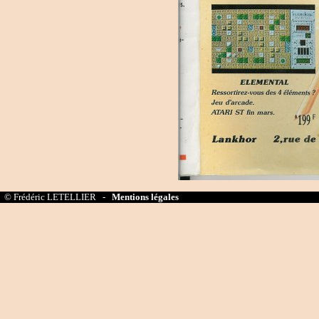
© Frédéric LETELLIER -
Mentions légales