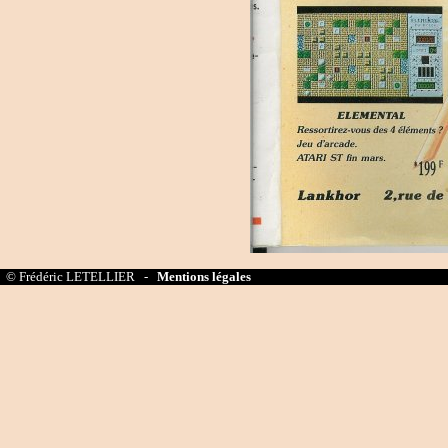
© Frédéric LETELLIER -
Mentions légales