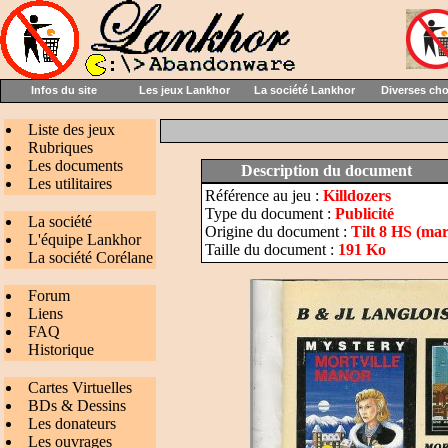
Infos du site
Les jeux Lankhor
La société Lankhor
Diverses ch
Liste des jeux
Rubriques
Les documents
Description du document
Les utilitaires
Référence au jeu :
Killdozers
Type du document :
Publicité
La société
Origine du document :
Tilt 8 HS (mar
L'équipe Lankhor
Taille du document :
191 Ko
La société Corélane
Forum
Liens
FAQ
Historique
Cartes Virtuelles
BDs & Dessins
Les donateurs
Les ouvrages