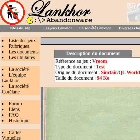
Infos du site
Les jeux Lankhor
La société Lankhor
Diverses ch
Liste des jeux
Rubriques
Les documents
Description du document
Les utilitaires
Référence au jeu :
Vroom
Type du document :
Test
La société
Origine du document :
Sinclair/QL World (
L'équipe
Taille du document :
94 Ko
Lankhor
La société
Corélane
Forum
Liens
FAQ
Historique
Cartes
Virtuelles