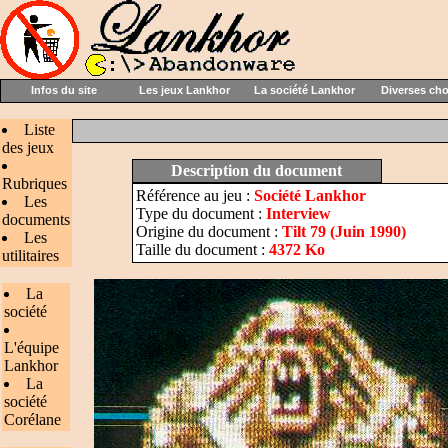
Infos du site
Les jeux Lankhor
La société Lankhor
Diverses ch
Liste
des jeux
Description du document
Rubriques
Référence au jeu :
Société Lankhor
Les
Type du document :
Interview
documents
Origine du document :
Tilt 79 (Juin 1990)
Les
Taille du document :
4372 Ko
utilitaires
La
société
L'équipe
Lankhor
La
société
Corélane