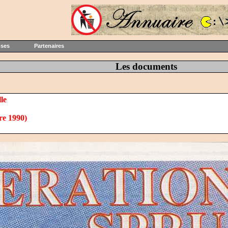
oses
Partenaires
Les documents
le
re 1990)