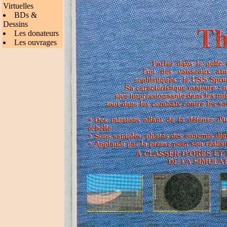
Virtuelles
BDs &
Dessins
Les donateurs
Les ouvrages